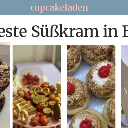
cupcakeladen
este Süßkram in B